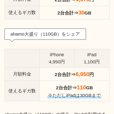
3
0
使えるギガ数
2台合計⇒
GB
ahamo大盛り（110GB）をシェア
iPhone
iPad
4,950円
1,100円
6,050
月額料金
2台合計⇒
円
110
2台合計⇒
GB
使えるギガ数
※ただしiPadは30GBまで