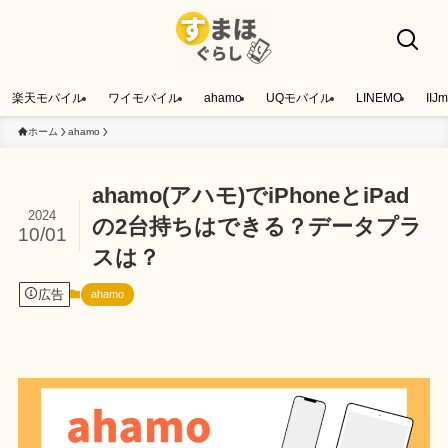
楽天モバイル
ワイモバイル
ahamo
UQモバイル
LINEMO
IIJm
ホーム
ahamo
ahamo(アハモ)でiPhoneとiPad
2024
の2台持ちはできる？データプラ
10/01
スは？
広告
ahamo