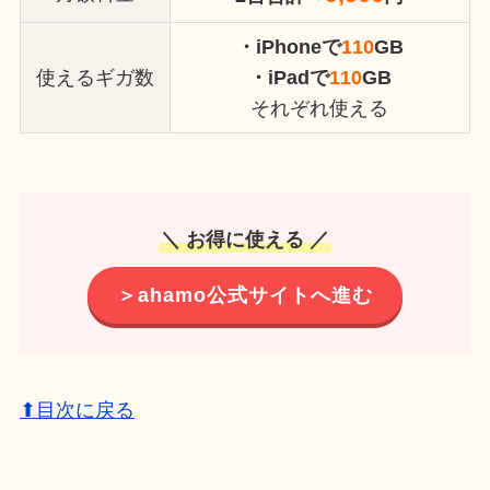
・iPhoneで
110
GB
使えるギガ数
・iPadで
110
GB
それぞれ使える
＼ お得に使える ／
＞ahamo公式サイトへ進む
⬆目次に戻る