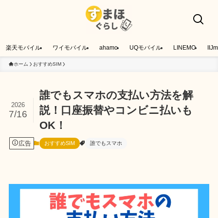
楽天モバイル
ワイモバイル
ahamo
UQモバイル
LINEMO
IIJm
ホーム
おすすめSIM
誰でもスマホの支払い方法を解
2026
説！口座振替やコンビニ払いも
7/16
OK！
広告
おすすめSIM
誰でもスマホ