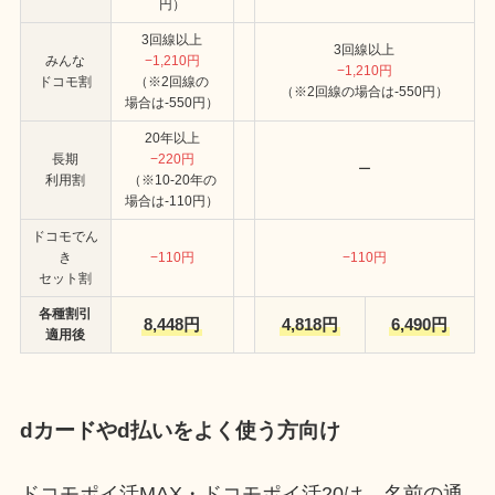
円）
3回線以上
3回線以上
みんな
−1,210円
−1,210円
ドコモ割
（※2回線の
（※2回線の場合は-550円）
場合は-550円）
20年以上
長期
−220円
ー
利用割
（※10-20年の
場合は-110円）
ドコモでん
き
−110円
−110円
セット割
各種割引
8,448円
4,818円
6,490円
適用後
dカードやd払いをよく使う方向け
ドコモポイ活MAX・ドコモポイ活20は、名前の通