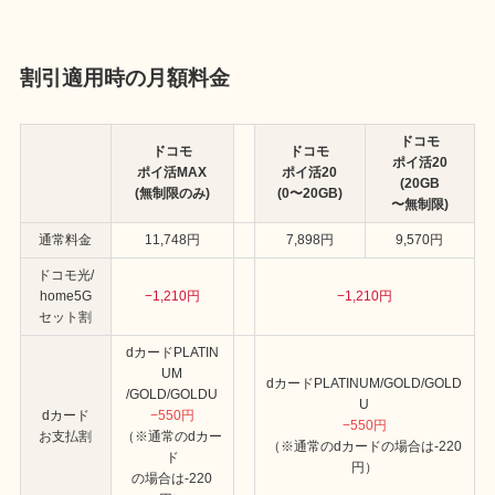
割引適用時の月額料金
ドコモ
ドコモ
ドコモ
ポイ活20
ポイ活MAX
ポイ活20
(20GB
(無制限のみ)
(0〜20GB)
〜無制限)
通常料金
11,748円
7,898円
9,570円
ドコモ光/
home5G
−1,210円
−1,210円
セット割
dカードPLATIN
UM
dカードPLATINUM/GOLD/GOLD
/GOLD/GOLDU
U
dカード
−550円
−550円
お支払割
（※通常のdカー
（※通常のdカードの場合は-220
ド
円）
の場合は-220