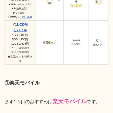
線
あり
得
★35GBは10分かけ放題付
(自社回線)
★別途家族割、
セット割あり
(単独なら
LINEMO
)
④
J:COM
モバイル
1GB 1,408円
5GB 1,958円
au回線
あり
機種少ない
10GB 2,508円
（MVNO）
(数は少ない)
20GB 3,058円
50GB 3,828円
★別途セット特典あ
り
①楽天モバイル
楽天モバイル
まず1つ目のおすすめは
です。