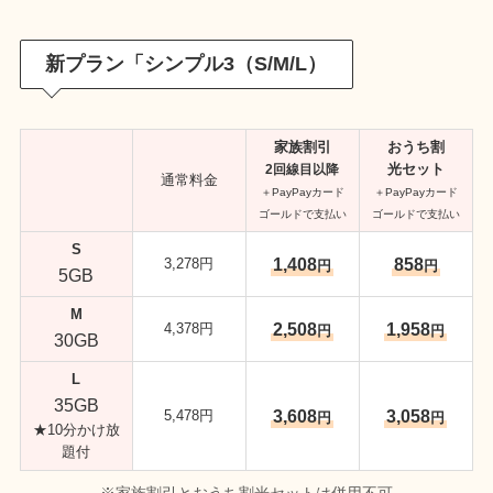
新プラン「シンプル3（S/M/L）
家族割引
おうち割
光セット
2回線目以降
通常料金
＋PayPayカード
＋PayPayカード
ゴールドで支払い
ゴールドで支払い
S
1,408
858
3,278円
円
円
5GB
M
2,508
1,958
4,378円
円
円
30GB
L
35GB
3,608
3,058
5,478円
円
円
★10分かけ放
題付