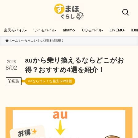
楽天モバイル
ワイモバイル
ahamo
UQモバイル
LINEMO
IIJm
ホーム
○○ならコレ！な格安SIM情報
auから乗り換えるならどこがお
2026
8/02
得？おすすめ4選を紹介！
広告
○○ならコレ！な格安SIM情報