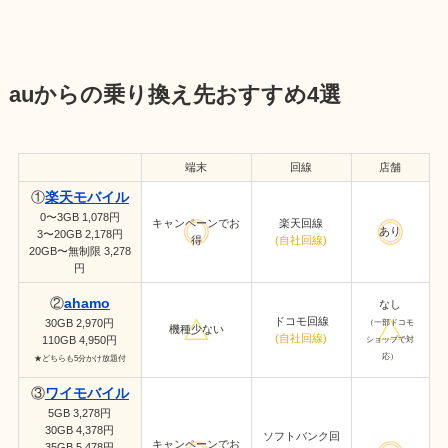
auからの乗り換え先おすすめ4選
端末
回線
店舗
①
楽天モバイル
0〜3GB 1,078円
キャンペーンでお
楽天回線
あり
3〜20GB 2,178円
得
(自社回線)
20GB〜無制限 3,278
円
②
ahamo
なし
ドコモ回線
30GB 2,970円
（一部ドコモ
機種少ない
(自社回線)
110GB 4,950円
ショップで対
応）
★どちらも5分かけ放題付
③
ワイモバイル
5GB 3,278円
30GB 4,378円
ソフトバンク回
キャンペーンでお
35GB 5,478円