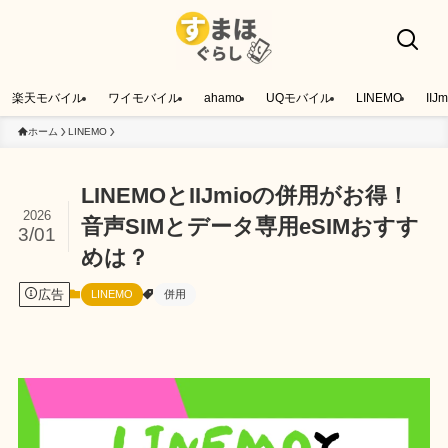
楽天モバイル
ワイモバイル
ahamo
UQモバイル
LINEMO
IIJm
ホーム
LINEMO
LINEMOとIIJmioの併用がお得！
2026
音声SIMとデータ専用eSIMおすす
3/01
めは？
広告
LINEMO
併用