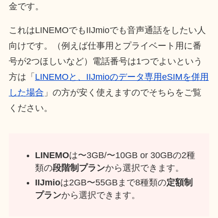
金です。
これはLINEMOでもIIJmioでも音声通話をしたい人
向けです。（例えば仕事用とプライベート用に番
号が2つほしいなど）電話番号は1つでよいという
方は「
LINEMOと、IIJmioのデータ専用eSIMを併用
した場合
」の方が安く使えますのでそちらをご覧
ください。
LINEMO
は〜3GB/〜10GB or 30GBの2種
類の
段階制プラン
から選択できます。
IIJmio
は2GB〜55GBまで8種類の
定額制
プラン
から選択できます。