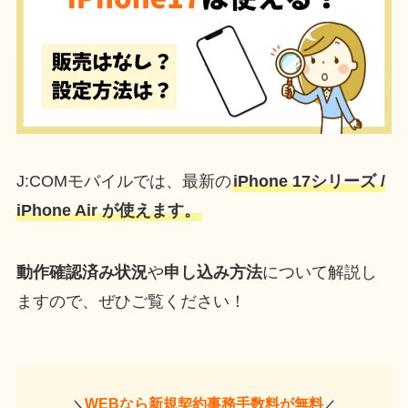
J:COMモバイルでは、最新の
iPhone 17シリーズ /
iPhone Air が使えます。
動作確認済み状況
や
申し込み方法
について解説し
ますので、ぜひご覧ください！
WEBなら新規契約事務手数料が無料
＼
／