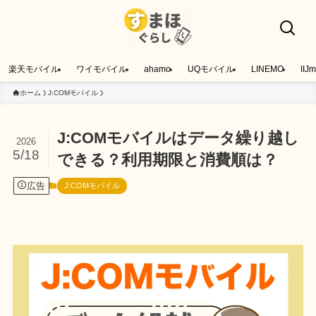
楽天モバイル
ワイモバイル
ahamo
UQモバイル
LINEMO
IIJm
ホーム
J:COMモバイル
J:COMモバイルはデータ繰り越し
2026
5/18
できる？利用期限と消費順は？
広告
J:COMモバイル