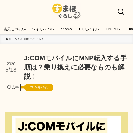
楽天モバイル
ワイモバイル
ahamo
UQモバイル
LINEMO
IIJm
ホーム
J:COMモバイル
J:COMモバイルにMNP転入する手
2026
順は？乗り換えに必要なものも解
5/18
説！
広告
J:COMモバイル