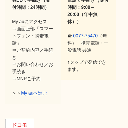
WEBで手続き（受
電話で手続き（受付
付時間：24時間）
時間：9:00～
20:00（年中無
My auにアクセス
休））
⇒画面上部「スマー
トフォン・携帯電
☎
0077-75470
（無
話」
料） 携帯電話・一
⇒ご契約内容／手続
般電話 共通
き
↑タップで発信でき
⇒お問い合わせ／お
ます。
手続き
⇒MNPご予約
＞＞
My auへ進む
ドコモ