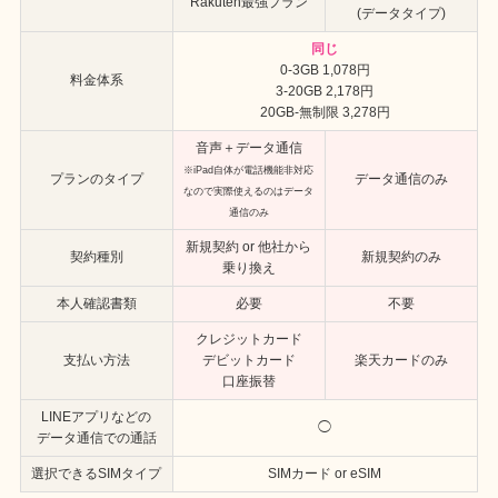
Rakuten最強プラン
(データタイプ)
同じ
0-3GB 1,078円
料金体系
3-20GB 2,178円
20GB-無制限 3,278円
音声＋データ通信
※iPad自体が電話機能非対応
プランのタイプ
データ通信のみ
なので実際使えるのはデータ
通信のみ
新規契約 or 他社から
契約種別
新規契約のみ
乗り換え
本人確認書類
必要
不要
クレジットカード
支払い方法
デビットカード
楽天カードのみ
口座振替
LINEアプリなどの
◯
データ通信での通話
選択できるSIMタイプ
SIMカード or eSIM