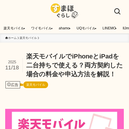
楽天モバイル
ワイモバイル
ahamo
UQモバイル
LINEMO
IIJm
ホーム
楽天モバイル
楽天モバイルでiPhoneとiPadを
2025
二台持ちで使える？両方契約した
11/18
場合の料金や申込方法を解説！
広告
楽天モバイル