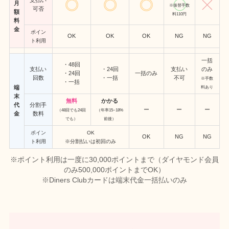
支払い
月
※振替手数
可否
額
料110円
料
金
ポイン
OK
OK
OK
NG
NG
ト利用
一括
・48回
支払い
・24回
支払い
のみ
・24回
一括のみ
回数
・一括
不可
※手数
・一括
端
料あり
末
無料
かかる
代
分割手
ー
ー
ー
（48回でも24回
（年率15~18%
金
数料
でも）
前後）
ポイン
OK
OK
NG
NG
ト利用
※分割払いは初回のみ
※ポイント利用は一度に30,000ポイントまで（ダイヤモンド会員
のみ500,000ポイントまでOK）
※Diners Clubカードは端末代金一括払いのみ