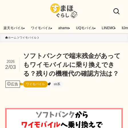
楽天モバイル
ワイモバイル
ahamo
UQモバイル
LINEMO
IIJm
ホーム
ワイモバイル
ソフトバンクで端末残金があって
2026
もワイモバイルに乗り換えでき
2/03
る？残りの機種代の確認方法は？
広告
ワイモバイル
sb系