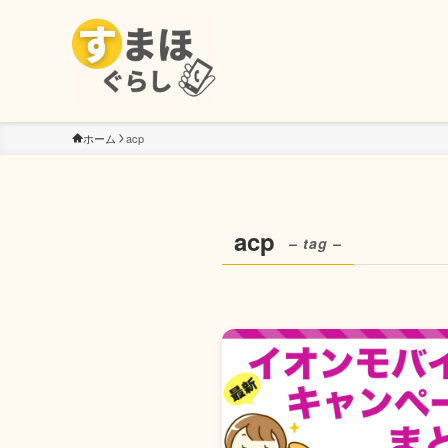
ホーム
acp
acp
– tag –