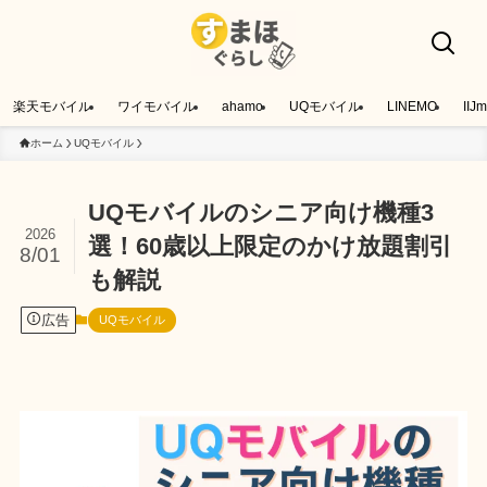
楽天モバイル
ワイモバイル
ahamo
UQモバイル
LINEMO
IIJm
ホーム
UQモバイル
UQモバイルのシニア向け機種3
2026
選！60歳以上限定のかけ放題割引
8/01
も解説
広告
UQモバイル