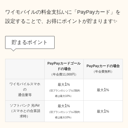
ワイモバイルの料金支払いに「PayPayカード」を
設定することで、お得にポイントが貯まります✨
貯まるポイント
PayPayカードゴール
PayPayカードの場合
ドの場合
（年会費無料）
（年会費11,000円）
1
ワイモバイルスマホ
最大
%
1
の
最大
%
（旧プランのシンプル2契約
通信量等
者は最大10%）
1
ソフトバンク 光/Air
最大
%
1
（スマホとの合算請
最大
%
（旧プランのシンプル2契約
求時）
者は最大10%）