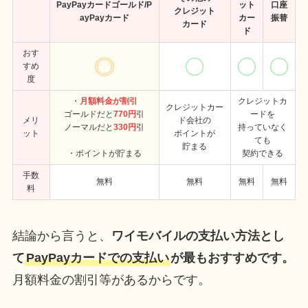
PayPayカード
ゴールド/
P
ット
口座
クレジット
ayPayカード
カー
振替
カード
ド
おす
すめ
度
・
月額料金が割引
クレジットカ
クレジットカー
ゴールドだと
770円
引
ードを
メリ
ド会社の
ノーマルだと
330円
引
持っていなく
ット
ポイントが
ても
貯まる
・ポイントが貯まる
契約できる
手数
無料
無料
無料
無料
料
結論から言うと、
ワイモバイルの支払い方法とし
て
PayPayカードでの支払い
が最もおすすめです。
月額料金の割引等があるからです。