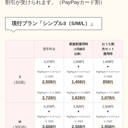
割引が受けられます。（PayPayカード割）
現行プラン「シンプル3（S/M/L）」
家族割適用時
おうち割
通常料金
光セット
（2回線目
適用時
以降）
3,278円
1,958円
1,408円
▼
▼
▼
PayPayカードゴールド
PayPayカードゴールド
PayPayカードゴールド
S
で-770円
で-770円
で-770円
2,508
1,408
858
（5GB）
円
円
円
PayPayカードで-330円
PayPayカードで-330円
PayPayカードで-330円
2,728
1,628
1,078
円
円
円
4,378円
3,058円
2,508円
▼
▼
▼
PayPayカードゴールド
PayPayカードゴールド
PayPayカードゴールド
M
で-770円
で-770円
で-770円
3,608
2,508
1,958
（30GB）
円
円
円