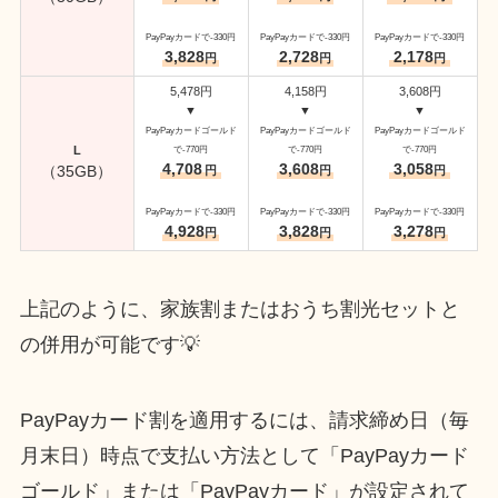
PayPayカードで-330円
PayPayカードで-330円
PayPayカードで-330円
3,828
2,728
2,178
円
円
円
5,478円
4,158円
3,608円
▼
▼
▼
PayPayカードゴールド
PayPayカードゴールド
PayPayカードゴールド
L
で-770円
で-770円
で-770円
4,708
3,608
3,058
（35GB）
円
円
円
PayPayカードで-330円
PayPayカードで-330円
PayPayカードで-330円
4,928
3,828
3,278
円
円
円
上記のように、家族割またはおうち割光セットと
の併用が可能です💡
PayPayカード割を適用するには、請求締め日（毎
月末日）時点で支払い方法として「PayPayカード
ゴールド」または「PayPayカード」が設定されて