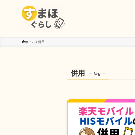
ホーム
併用
併用
– tag –