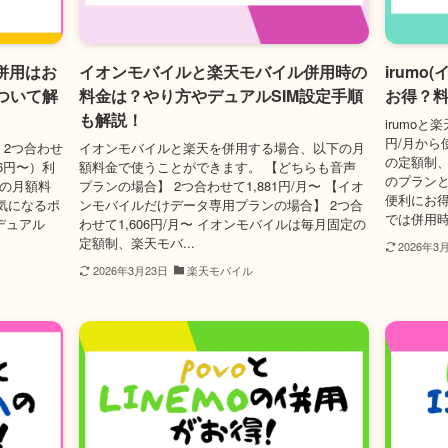
併用はお
イオンモバイルと楽天モバイル併用時の
irum
ついて解
料金は？やり方やデュアルSIM設定手順
お得？料
も解説！
irumoと
円/月から
、2つ合わせ
イオンモバイルと楽天を併用する場合、以下の月
の定額制
76円〜）利
額料金で使うことができます。 【どちらも音声
のプラン
時の月額料
プランの場合】 2つ合わせて1,881円/月〜 【イオ
便利にお得
気になるポ
ンモバイルだけデータ専用プランの場合】 2つ合
では併用時
デュアル
わせて1,606円/月〜 イオンモバイルは毎月固定の
定額制、楽天モバ...
2026年3
2026年3月23日
楽天モバイル