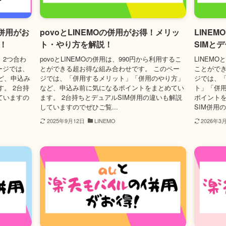
併用がお
povoとLINEMOの併用がお得！メリッ
LINEM
！
ト・やり方を解説！
SIMと
、2つ合わ
povoとLINEMOの併用は、990円から利用するこ
LINEMO
ページでは、
とができる超お得な組み合わせです。 このペー
ことができ
ど、申込み
ジでは、「併用するメリット」「併用のやり方」
ジでは、
。 2台持
など、申込み前に気になるポイントをまとめてい
ト」「併
ていますの
ます。 2台持ちとデュアルSIM併用の違いも解説
ポイントを
していますのでぜひご覧...
SIM併用の
2025年9月12日
LINEMO
2026年3