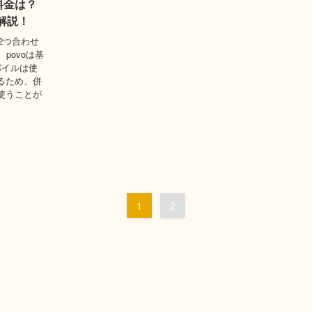
料金は？
解説！
2つ合わせ
 povoは基
バイルは使
るため、併
使うことが
1
2